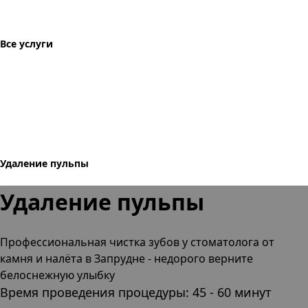
Все услуги
Удаление пульпы
Удаление пульпы
Профессиональная чистка зубов
у стоматолога от
камня и налёта
в Запрудне
- недорого верните
белоснежную улыбку
Время проведения процедуры: 45 - 60 минут